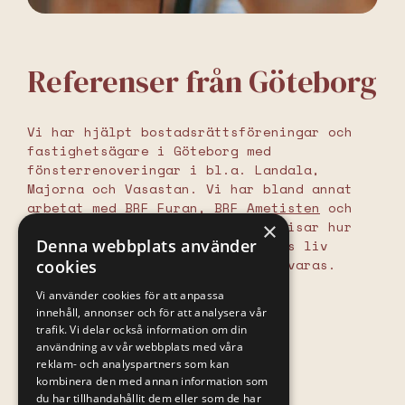
Referenser från Göteborg
Vi har hjälpt bostadsrättsföreningar och
fastighetsägare i Göteborg med
fönsterrenoveringar i bl.a. Landala,
Majorna och Vasastan. Vi har bland annat
arbetat med
BRF Furan
,
BRF Ametisten
och
BRF Småbillingen
. Våra projekt visar hur
×
Denna webbplats använder
renovering kan förlänga fönstrens liv
samtidigt som husets karaktär bevaras.
cookies
Vi använder cookies för att anpassa
LÄS VAD ANDRA SÄGER OM OSS
innehåll, annonser och för att analysera vår
trafik. Vi delar också information om din
Vanliga frågor om
användning av vår webbplats med våra
reklam- och analyspartners som kan
kulturfönster
kombinera den med annan information som
du har tillhandahållit dem eller som de har