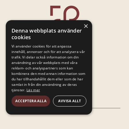
×
Denna webbplats använder
cookies
Vi använder cookies för att anpassa
Restorio AB
innehåll, annonser och för att analysera vår
trafik. Vi delar också information om din
användning av vår webbplats med våra
Marieholmsgatan 52
reklam- och analyspartners som kan
415 02 Göteborg
kombinera den med annan information som
du har tillhandahållit dem eller som de har
samlat in från din användning av deras
tjänster.
Läs mer
ACCEPTERA ALLA
AVVISA ALLT